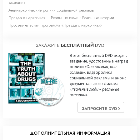
кампания
Антинаркотические ролики социальной рекламы
Правда о наркотиках — Реальные люди • Реальные истории
Просветительская программа «Правда о наркотиках»
ЗАКАЖИТЕ
БЕСПЛАТНЫЙ
DVD
В этот бесплатный DVD входят:
введение, удостоенные наград
ролики
«Они сказали, они
солгали»,
видеоролики
социальной рекламы и анонс
документального фильма
«Реальные люди – реальные
истории»
.
ЗАПРОСИТЕ DVD
ДОПОЛНИТЕЛЬНАЯ ИНФОРМАЦИЯ