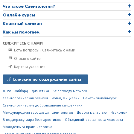
Что такое Саентология?
Онлайн-курсы
Книжный магазин
Как мы помогаем
СВЯЖИТЕСЬ С НАМИ
Есть вопросы? Свяжитесь с нами
Отзыв о сайте
Карта и указания
Близкие по содержанию сайты
Л. Рон Хаббард
Дианетика
Scientology Network
Саентологическая религия
Дэвид Мицкевич
Начать онлайн-курс
Саентологические добровольные священники
Международная ассоциация саентологов
Дорога к счастью
Нарконон
В поддержку мира без наркотиков
Объединяйтесь за права человека
Молодёжь за права человека
Гражданская комиссия по правам человека