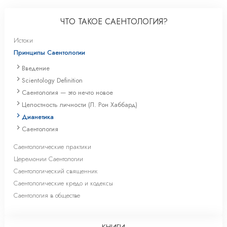
ЧТО ТАКОЕ САЕНТОЛОГИЯ?
Истоки
Принципы Саентологии
Введение
Scientology Definition
Саентология — это нечто новое
Целостность личности (Л. Рон Хаббард)
Дианетика
Саентология
Саентологические практики
Церемонии Саентологии
Саентологический священник
Саентологические кредо и кодексы
Саентология в обществе
КНИГИ