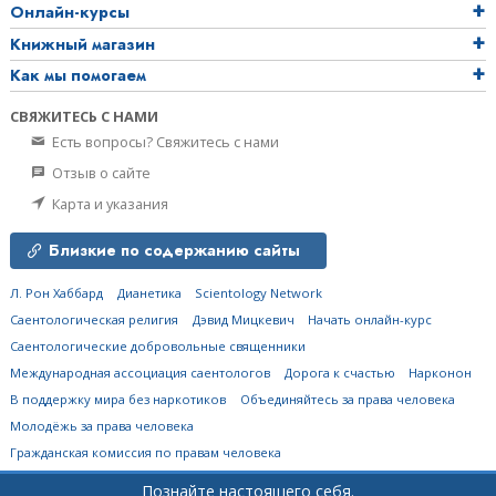
Онлайн-курсы
Книжный магазин
Как мы помогаем
СВЯЖИТЕСЬ С НАМИ
Есть вопросы? Свяжитесь с нами
Отзыв о сайте
Карта и указания
Близкие по содержанию сайты
Л. Рон Хаббард
Дианетика
Scientology Network
Саентологическая религия
Дэвид Мицкевич
Начать онлайн-курс
Саентологические добровольные священники
Международная ассоциация саентологов
Дорога к счастью
Нарконон
В поддержку мира без наркотиков
Объединяйтесь за права человека
Молодёжь за права человека
Гражданская комиссия по правам человека
Познайте настоящего себя.
© 2026
Church of Scientology Flag Ship Service Organization.
Все права