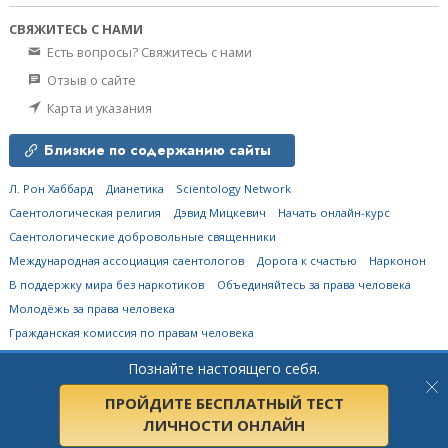
СВЯЖИТЕСЬ С НАМИ
Есть вопросы? Свяжитесь с нами
Отзыв о сайте
Карта и указания
Близкие по содержанию сайты
Л. Рон Хаббард
Дианетика
Scientology Network
Саентологическая религия
Дэвид Мицкевич
Начать онлайн-курс
Саентологические добровольные священники
Международная ассоциация саентологов
Дорога к счастью
Нарконон
В поддержку мира без наркотиков
Объединяйтесь за права человека
Молодёжь за права человека
Гражданская комиссия по правам человека
Познайте настоящего себя.
© 2026
Church of Scientology Flag Ship Service Organization.
Все права
защищены.
Политика конфиденциальности
•
Политика в отношении cookie-
файлов
•
Условия пользования сайтом
•
Правовые положения
ПРОЙДИТЕ БЕСПЛАТНЫЙ ТЕСТ
ЛИЧНОСТИ ОНЛАЙН