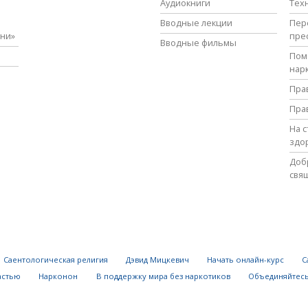
Аудиокниги
Тех
Вводные лекции
Пер
зни»
пре
Вводные фильмы
Пом
нар
Пра
Пра
На 
здо
Доб
свя
Саентологическая религия
Дэвид Мицкевич
Начать онлайн-курс
С
астью
Нарконон
В поддержку мира без наркотиков
Объединяйтесь