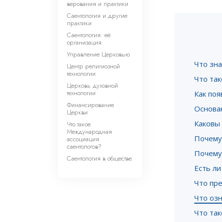
верования и практики
Саентология и другие
практики
Саентология: её
организация
Управление Церковью
Что зна
Центр религиозной
технологии
Что так
Церковь духовной
технологии
Как поя
Финансирование
Основан
Церкви
Каковы
Что такое
Международная
Почему
ассоциация
саентологов?
Почему
Саентология в обществе
Есть л
Что пре
Что озн
Что та