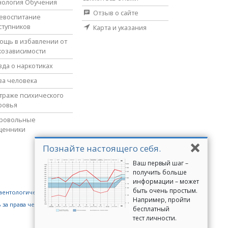
нология Обучения
Отзыв о сайте
евоспитание
ступников
Карта и указания
ощь в избавлении от
козависимости
вда о наркотиках
ва человека
страже психического
ровья
ровольные
щенники
Познайте настоящего себя.
Ваш первый шаг –
получить больше
информации – может
быть очень простым.
аентологические добровольные священники
Например, пройти
 за права человека
Молодёжь за права человека
бесплатный
тест личности.