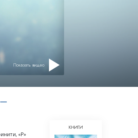
Показать видео
 —
КНИГИ
финити, «Р»