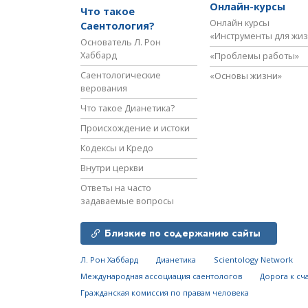
Онлайн-курсы
Что такое
Онлайн курсы
Саентология?
«Инструменты для жи
Основатель Л. Рон
Хаббард
«Проблемы работы»
Саентологические
«Основы жизни»
верования
Что такое Дианетика?
Происхождение и истоки
Кодексы и Кредо
Внутри церкви
Ответы на часто
задаваемые вопросы
Близкие по содержанию сайты
Л. Рон Хаббард
Дианетика
Scientology Network
Международная ассоциация саентологов
Дорога к сч
Гражданская комиссия по правам человека