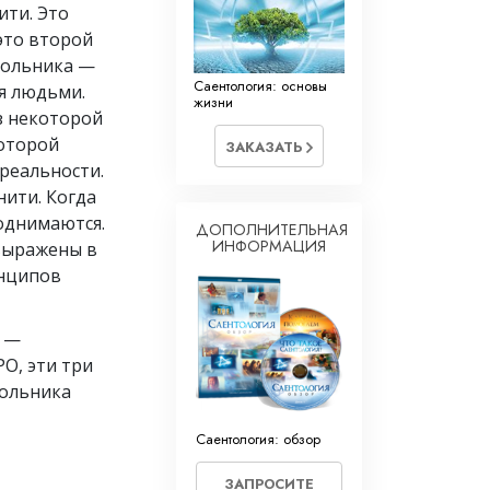
ити. Это
это второй
угольника —
Саентология: основы
я людьми.
жизни
з некоторой
которой
ЗАКАЗАТЬ
реальности.
нити. Когда
однимаются.
ДОПОЛНИТЕЛЬНАЯ
ИНФОРМАЦИЯ
выражены в
инципов
» —
О, эти три
гольника
Саентология: обзор
ЗАПРОСИТЕ