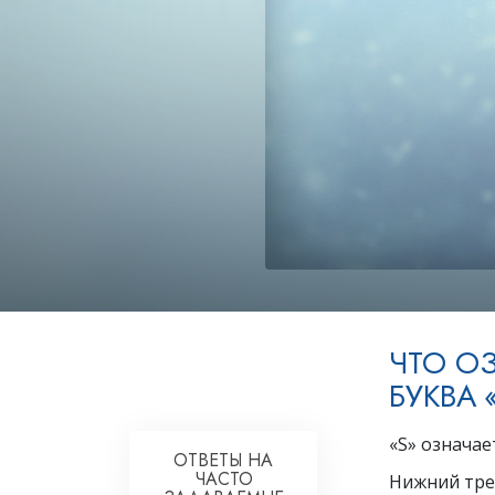
ЧТО О
БУКВА
«S» означае
ОТВЕТЫ НА
ЧАСТО
Нижний тре