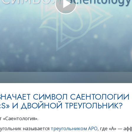
Что такое величие?
ЗНАЧАЕТ СИМВОЛ САЕНТОЛОГИИ
 «S» И ДВОЙНОЙ ТРЕУГОЛЬНИК?
т «Саентология».
угольник называется
треугольником АРО
, где «А» — аф