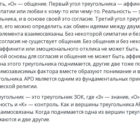
ть, «О» — общение. Первый угол треугольника — аффин
патии или любви к кому-то или чему-то. Реальность — 
льника, и в основе своей это согласие. Третий угол тре
е, его можно определить как обмен идеями между двум
 элемента взаимосвязаны. Без некоторой симпатии и бе
согласия не существует общения. Без общения и без не
 аффинити или эмоционального отклика не может быть 
ой основы для согласия и общения не может быть аффи
на этого треугольника поднимается, другие две тоже п
аимозависимых фактора вместе образуют понимание и 
гольника. АРО является одним из фундаментальных пр
еской религии.
угольник — это треугольник ЗОК, где «З» — знание, «О
ость и «К» — контроль. Как и вершины треугольника АР
заимосвязаны. Когда поднимается одна из вершин треу
аются и две другие.