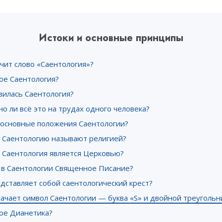
Истоки и основные принципы
чит слово «Саентология»?
ое Саентология?
вилась Саентология?
о ли всё это на трудах одного человека?
 основные положения Саентологии?
 Саентологию называют религией?
 Саентология является Церковью?
и в Саентологии Священное Писание?
дставляет собой саентологический крест?
ачает символ Саентологии — буква «S» и двойной треугольн
кое Дианетика?