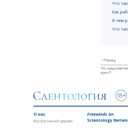
Что так
Как ра
В чём 
Что так
Назад
Что представляе
крест?
О нас
Freewinds
on
Scientology Netwo
Внутри нашей церкви