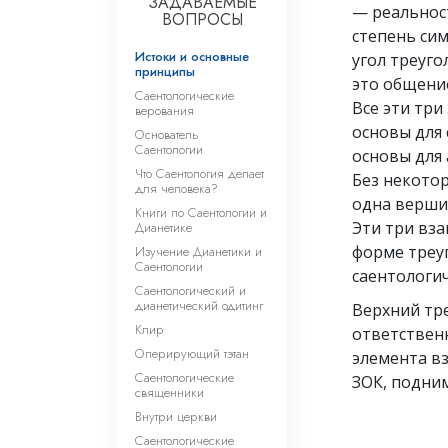
ЗАДАВАЕМЫЕ
— реальнос
ВОПРОСЫ
степень сим
Истоки и основные
угол треуго
принципы
это общени
Саентологические
Все эти три
верования
основы для 
Основатель
Саентологии
основы для
Что Саентология делает
Без некотор
для человека?
одна верши
Книги по Саентологии и
Эти три вз
Дианетике
форме треу
Изучение Дианетики и
Саентологии
саентологич
Саентологический и
дианетический одитинг
Верхний тре
Клир
ответственн
Оперирующий тэтан
элемента в
Саентологические
ЗОК, подним
священники
Внутри церкви
Саентологические