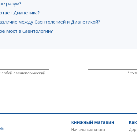
ое разум?
ботает Дианетика?
различие между Саентологией и Дианетикой?
ое Мост в Саентологии?
т собой саентологический
Что 
Книжный магазин
Ка
rk
Начальные книги
Дор