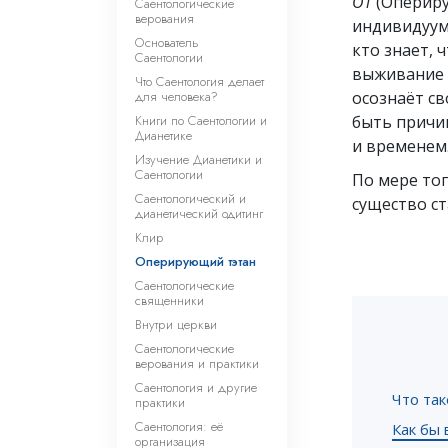
ОТ
(Опериру
Саентологические
верования
индивидуум 
Основатель
кто знает, 
Саентологии
выживание 
Что Саентология делает
для человека?
осознаёт св
Книги по Саентологии и
быть причи
Дианетике
и временем
Изучение Дианетики и
Саентологии
По мере тог
Саентологический и
существо ст
дианетический одитинг
Клир
Оперирующий тэтан
Саентологические
священники
Внутри церкви
Саентологические
верования и практики
Саентология и другие
Что та
практики
Саентология: её
Как бы
организация