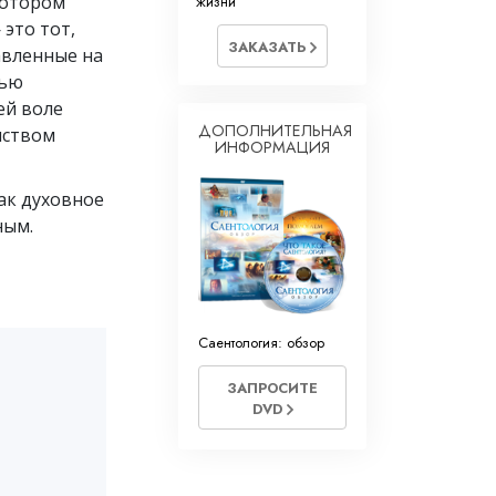
котором
жизни
это тот,
ЗАКАЗАТЬ
авленные на
тью
ей воле
ДОПОЛНИТЕЛЬНАЯ
нством
ИНФОРМАЦИЯ
как духовное
ным.
Саентология: обзор
ЗАПРОСИТЕ
DVD