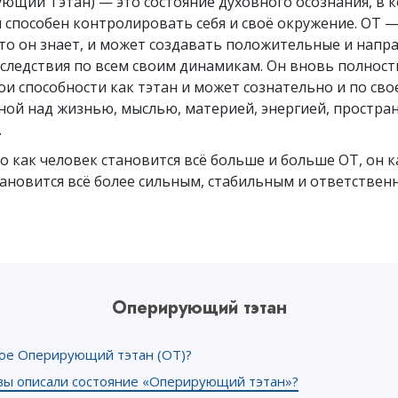
ющий Тэтан) — это состояние духовного осознания, в 
Что такое величие?
способен контролировать себя и своё окружение. ОТ — 
что он знает, и может создавать положительные и напр
следствия по всем своим динамикам. Он вновь полнос
ои способности как тэтан и может сознательно и по сво
ной над жизнью, мыслью, материей, энергией, простра
.
о как человек становится всё больше и больше ОТ, он 
ановится всё более сильным, стабильным и ответствен
Оперирующий тэтан
кое Оперирующий тэтан (ОТ)?
 вы описали состояние «Оперирующий тэтан»?