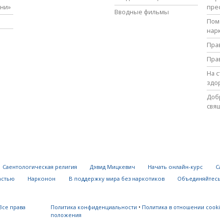
зни»
пре
Вводные фильмы
Пом
нар
Пра
Пра
На 
здо
Доб
свя
Саентологическая религия
Дэвид Мицкевич
Начать онлайн-курс
С
астью
Нарконон
В поддержку мира без наркотиков
Объединяйтесь
Все права
Политика конфиденциальности
•
Политика в отношении cook
положения