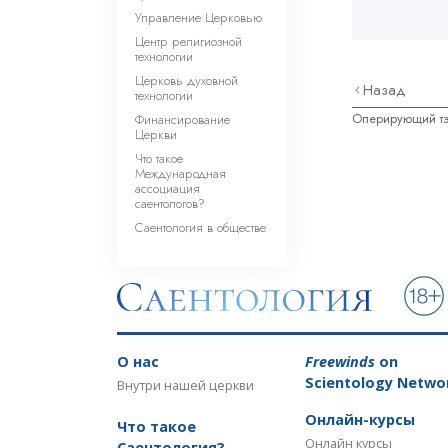
Управление Церковью
Центр религиозной
технологии
Церковь духовной
Назад
технологии
Оперирующий тэ
Финансирование
Церкви
Что такое
Международная
ассоциация
саентологов?
Саентология в обществе
О нас
Freewinds
on
Scientology Netwo
Внутри нашей церкви
Онлайн-курсы
Что такое
Онлайн курсы
Саентология?