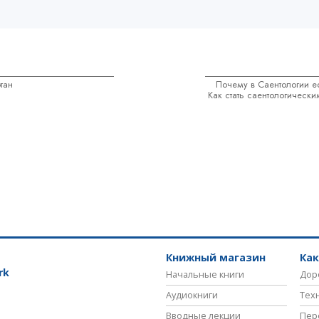
тан
Почему в Саентологии е
Как стать саентологическ
Книжный магазин
Ка
rk
Начальные книги
Дор
Аудиокниги
Тех
Вводные лекции
Пер