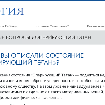
Рон Хаббард
Что такое Саентология?
Как мы пом
МЫЕ ВОПРОСЫ
ОПЕРИРУЮЩИЙ ТЭТАН
Верования и практики
Дорога к сч
Саентологические принципы и
Прикладное
кодексы
Ы ВЫ ОПИСАЛИ СОСТОЯНИЕ
Криминон
Что саентологи говорят о
ИРУЮЩИЙ ТЭТАН»?
Саентологии
Нарконон
Познакомьтесь с саентологом
Правда о на
жения состояния «Оперирующий Тэтан» — подняться на
Внутри церкви
 жизни и вновь обрести уверенность и способности, и
Объединяйте
ховному существу. На этом уровне индивидуум знает, 
Основные принципы Саентологии
Гражданская
 независимо и отдельно от таких материальных вещей, 
человека
Введение в Дианетику
форма или физическая вселенная.
Cаентологич
Любовь и ненависть.
cвященники