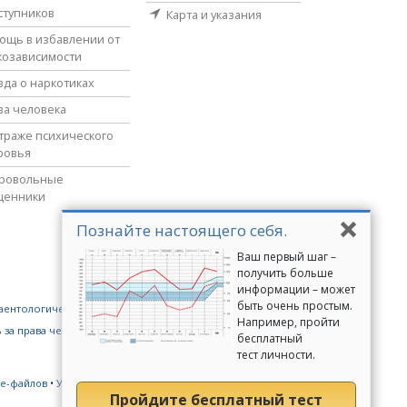
ступников
Карта и указания
ощь в избавлении от
козависимости
вда о наркотиках
ва человека
страже психического
ровья
ровольные
щенники
Познайте настоящего себя.
Ваш первый шаг –
получить больше
информации – может
быть очень простым.
аентологические добровольные священники
Например, пройти
 за права человека
Молодёжь за права человека
бесплатный
тест личности.
ie-файлов
•
Условия пользования сайтом
•
Правовые
Пройдите бесплатный тест