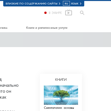
БЛИЗКИЕ ПО СОДЕРЖАНИЮ САЙТЫ
RU
ЯЗЫК
В ЭФИРЕ
огаем
Книги и религиозные услуги
астью
Начальные книги
 Образование
Аудиокниги
Вводные лекции
Вводные фильмы
ркотиках
Начальные религиозные услуги
д
КНИГИ
значально
сь за права человека
что он
 комиссия по правам
как
еские добровольные
Саентология: основы