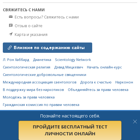
СВЯЖИТЕСЬ С НАМИ
Есть вопросы? Свяжитесь с нами
Отзыв о сайте
Карта и указания
Близкие по содержанию сайты
Л. Рон Хаббард
Дианетика
Scientology Network
Саентологическая религия
Дэвид Мицкевич
Начать онлайн-курс
Саентологические добровольные священники
Международная ассоциация саентологов
Дорога к счастью
Нарконон
В поддержку мира без наркотиков
Объединяйтесь за права человека
Молодёжь за права человека
Гражданская комиссия по правам человека
Познайте настоящего себя.
© 2026
Church of Scientology Flag Ship Service Organization.
Все права
защищены.
Политика конфиденциальности
•
Политика в отношении cookie-
файлов
•
Условия пользования сайтом
•
Правовые положения
ПРОЙДИТЕ БЕСПЛАТНЫЙ ТЕСТ
ЛИЧНОСТИ ОНЛАЙН