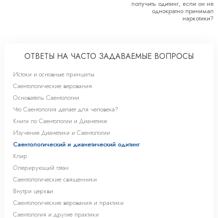
получить одитинг, если он не
однократно принимал
наркотики?
ОТВЕТЫ НА ЧАСТО ЗАДАВАЕМЫЕ ВОПРОСЫ
Истоки и основные принципы
Саентологические верования
Основатель Саентологии
Что Саентология делает для человека?
Книги по Саентологии и Дианетике
Изучение Дианетики и Саентологии
Саентологический и дианетический одитинг
Клир
Оперирующий тэтан
Саентологические священники
Внутри церкви
Саентологические верования и практики
Саентология и другие практики