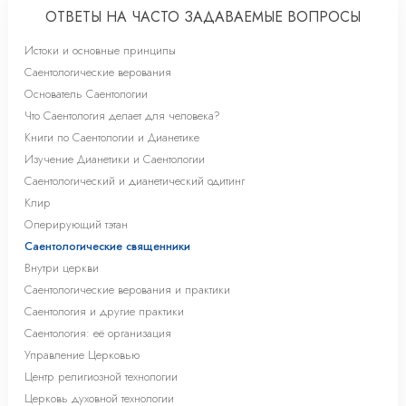
ОТВЕТЫ НА ЧАСТО ЗАДАВАЕМЫЕ ВОПРОСЫ
Истоки и основные принципы
Саентологические верования
Основатель Саентологии
Что Саентология делает для человека?
Книги по Саентологии и Дианетике
Изучение Дианетики и Саентологии
Саентологический и дианетический одитинг
Клир
Оперирующий тэтан
Саентологические священники
Внутри церкви
Саентологические верования и практики
Саентология и другие практики
Саентология: её организация
Управление Церковью
Центр религиозной технологии
Церковь духовной технологии