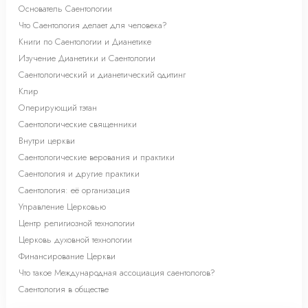
Основатель Саентологии
Что Саентология делает для человека?
Книги по Саентологии и Дианетике
Изучение Дианетики и Саентологии
Саентологический и дианетический одитинг
Клир
Оперирующий тэтан
Саентологические священники
Внутри церкви
Саентологические верования и практики
Саентология и другие практики
Саентология: её организация
Управление Церковью
Центр религиозной технологии
Церковь духовной технологии
Финансирование Церкви
Что такое Международная ассоциация саентологов?
Саентология в обществе