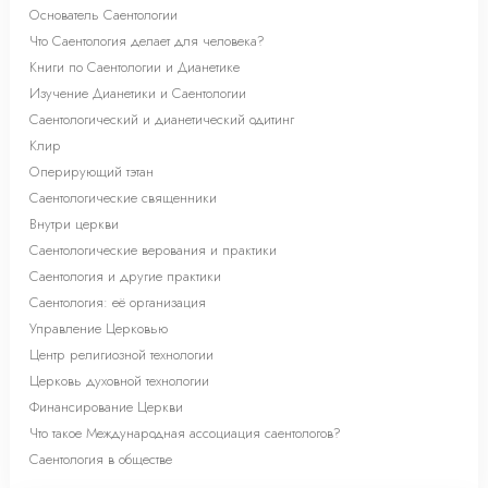
Основатель Саентологии
Что Саентология делает для человека?
Книги по Саентологии и Дианетике
Изучение Дианетики и Саентологии
Саентологический и дианетический одитинг
Клир
Оперирующий тэтан
Саентологические священники
Внутри церкви
Саентологические верования и практики
Саентология и другие практики
Саентология: её организация
Управление Церковью
Центр религиозной технологии
Церковь духовной технологии
Финансирование Церкви
Что такое Международная ассоциация саентологов?
Саентология в обществе